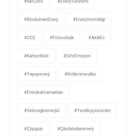
#NetZero
#EnerjiYönetimi
#BlockchainEnerji
#EnerjiVerimliliği
#CO2
#Fotovoltaik
#AkıllıEv
#KarbonNötr
#SıfırEmisyon
#yapayenerji
#kritikmineraller
#enerjikahramanları
#geleceğinenerjisi
#yenilikçiçözümler
#çöpgazı
#çikolatadanenerji