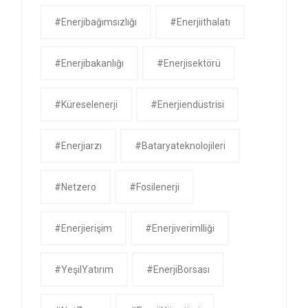
#enerjibağımsızlığı
#enerjiithalatı
#enerjibakanlığı
#enerjisektörü
#küreselenerji
#enerjiendüstrisi
#enerjiarzı
#bataryateknolojileri
#netzero
#fosilenerji
#enerjierişim
#enerjiverimlliği
#YeşilYatırım
#EnerjiBorsası