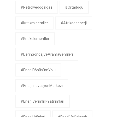
#petrolvedoğalgaz
#ortadogu
#kritikmineraller
#afrikadaenerji
#kritikelementler
#DerinSondajVeAramaGemileri
#EnerjiDönüşümYolu
#EnerjiİnovasyonMerkezi
#EnerjiVerimlilikYatırımları
#EnerjiÜrünleri
#EnerjiVeGelecek