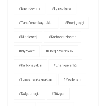
#enerjidevrimi
#ilginçbilgiler
#tuhafenerjikaynakları
#enerjigeçişi
#dijitalenerji
#karbonsuzlaşma
#biyoyakıt
#enerjideverimlilik
#karbonayakizi
#enerjigüvenliği
#ilginçenerjikaynakları
#yeşilenerji
#dalgaenerjisi
#rüzgar