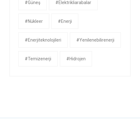
#güneş
#Elektrikliarabalar
#nükleer
#Enerji
#enerjiteknolojileri
#yenilenebilirenerji
#temizenerji
#Hidrojen