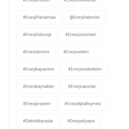
#EnerjiPlanlaması
@EnerjiHaberleri
#EnerjiGeleceği
#enerjiçözümleri
#enerjidevrimi
#enerjiveiklim
#enerjikapasitesi
#enerjiistatistikleri
#enerjikaynakları
#enerjiraporları
#enerjiprojeleri
#enerjidijitalleşmesi
#elektrikliaraçlar
#enerjialtyapısı