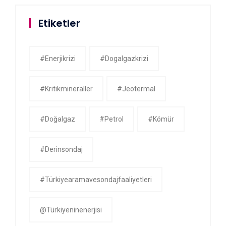
Etiketler
#enerjikrizi
#dogalgazkrizi
#kritikmineraller
#jeotermal
#doğalgaz
#petrol
#kömür
#derinsondaj
#Türkiyearamavesondajfaaliyetleri
@Türkiyeninenerjisi