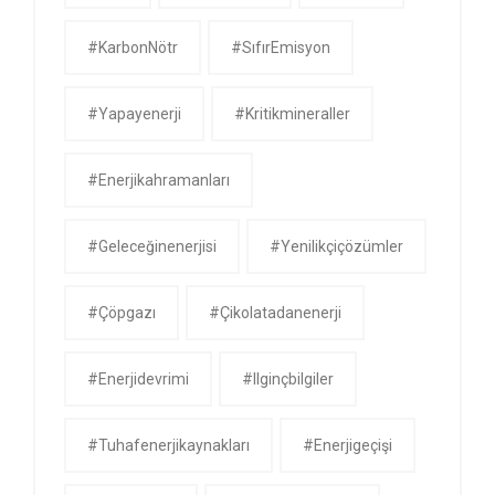
#KarbonNötr
#SıfırEmisyon
#yapayenerji
#kritikmineraller
#enerjikahramanları
#geleceğinenerjisi
#yenilikçiçözümler
#çöpgazı
#çikolatadanenerji
#enerjidevrimi
#ilginçbilgiler
#tuhafenerjikaynakları
#enerjigeçişi