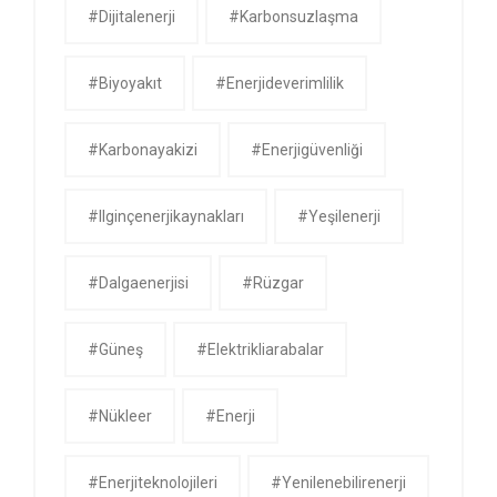
#dijitalenerji
#karbonsuzlaşma
#biyoyakıt
#enerjideverimlilik
#karbonayakizi
#enerjigüvenliği
#ilginçenerjikaynakları
#yeşilenerji
#dalgaenerjisi
#rüzgar
#güneş
#Elektrikliarabalar
#nükleer
#Enerji
#enerjiteknolojileri
#yenilenebilirenerji