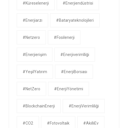
#küreselenerji
#enerjiendüstrisi
#enerjiarzı
#bataryateknolojileri
#netzero
#fosilenerji
#enerjierişim
#enerjiverimlliği
#YeşilYatırım
#EnerjiBorsası
#NetZero
#EnerjiYönetimi
#BlockchainEnerji
#EnerjiVerimliliği
#CO2
#Fotovoltaik
#AkıllıEv