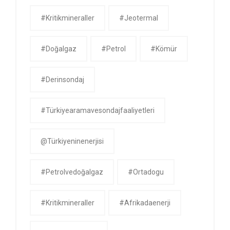
#kritikmineraller
#jeotermal
#doğalgaz
#petrol
#kömür
#derinsondaj
#Türkiyearamavesondajfaaliyetleri
@Türkiyeninenerjisi
#petrolvedoğalgaz
#ortadogu
#kritikmineraller
#afrikadaenerji