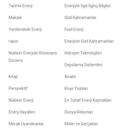
Tarihte Enerji
Enerjiyle İlgili İlginç Bilgiler
Makale
Gizli Kahramanlar
Yenilenebilir Enerji
Fosil Enerji
rapor
Enerjinin Gizli Kahramanları
Nükleer Enerjide Rönesans
Hidrojen Teknolojileri
Dönemi
Depolama Sistemleri
Kitap
Analiz
Perspektif
Köşe Yazıları
Nükleer Enerji
En Tuhaf Enerji Kaynakları
Enerji Hayalleri
Dünya Rekorları
Merak Uyandıranlar
Mitler ve Gerçekler