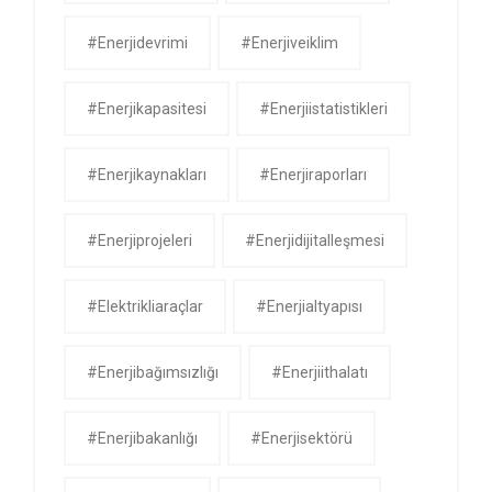
#enerjidevrimi
#enerjiveiklim
#enerjikapasitesi
#enerjiistatistikleri
#enerjikaynakları
#enerjiraporları
#enerjiprojeleri
#enerjidijitalleşmesi
#elektrikliaraçlar
#enerjialtyapısı
#enerjibağımsızlığı
#enerjiithalatı
#enerjibakanlığı
#enerjisektörü