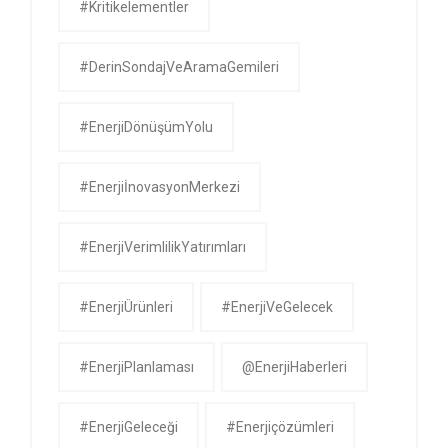
#kritikelementler
#DerinSondajVeAramaGemileri
#EnerjiDönüşümYolu
#EnerjiİnovasyonMerkezi
#EnerjiVerimlilikYatırımları
#EnerjiÜrünleri
#EnerjiVeGelecek
#EnerjiPlanlaması
@EnerjiHaberleri
#EnerjiGeleceği
#enerjiçözümleri