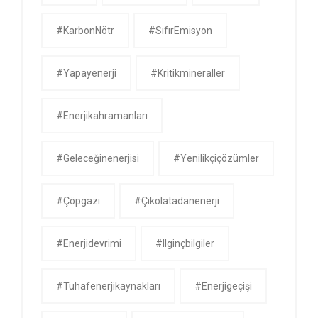
#KarbonNötr
#SıfırEmisyon
#yapayenerji
#kritikmineraller
#enerjikahramanları
#geleceğinenerjisi
#yenilikçiçözümler
#çöpgazı
#çikolatadanenerji
#enerjidevrimi
#ilginçbilgiler
#tuhafenerjikaynakları
#enerjigeçişi