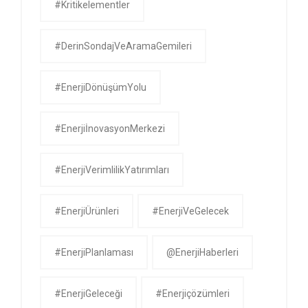
#kritikelementler
#DerinSondajVeAramaGemileri
#EnerjiDönüşümYolu
#EnerjiİnovasyonMerkezi
#EnerjiVerimlilikYatırımları
#EnerjiÜrünleri
#EnerjiVeGelecek
#EnerjiPlanlaması
@EnerjiHaberleri
#EnerjiGeleceği
#enerjiçözümleri