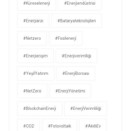
#küreselenerji
#enerjiendüstrisi
#enerjiarzı
#bataryateknolojileri
#netzero
#fosilenerji
#enerjierişim
#enerjiverimlliği
#YeşilYatırım
#EnerjiBorsası
#NetZero
#EnerjiYönetimi
#BlockchainEnerji
#EnerjiVerimliliği
#CO2
#Fotovoltaik
#AkıllıEv