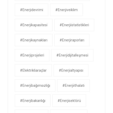
#enerjidevrimi
#enerjiveiklim
#enerjikapasitesi
#enerjiistatistikleri
#enerjikaynakları
#enerjiraporları
#enerjiprojeleri
#enerjidijitalleşmesi
#elektrikliaraçlar
#enerjialtyapısı
#enerjibağımsızlığı
#enerjiithalatı
#enerjibakanlığı
#enerjisektörü