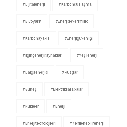
#dijitalenerji
#karbonsuzlaşma
#biyoyakıt
#enerjideverimlilik
#karbonayakizi
#enerjigüvenliği
#ilginçenerjikaynakları
#yeşilenerji
#dalgaenerjisi
#rüzgar
#güneş
#Elektrikliarabalar
#nükleer
#Enerji
#enerjiteknolojileri
#yenilenebilirenerji