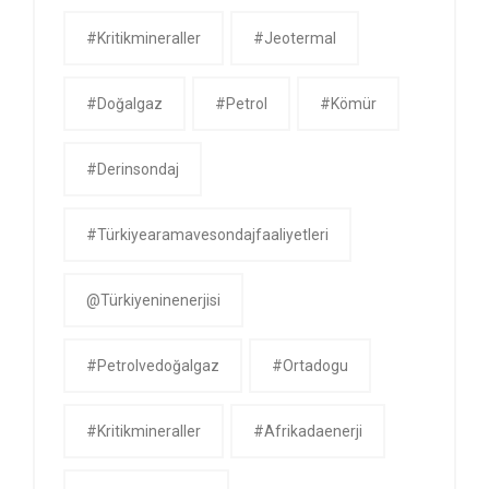
#kritikmineraller
#jeotermal
#doğalgaz
#petrol
#kömür
#derinsondaj
#Türkiyearamavesondajfaaliyetleri
@Türkiyeninenerjisi
#petrolvedoğalgaz
#ortadogu
#kritikmineraller
#afrikadaenerji