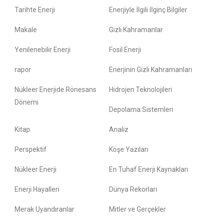
Tarihte Enerji
Enerjiyle İlgili İlginç Bilgiler
Makale
Gizli Kahramanlar
Yenilenebilir Enerji
Fosil Enerji
rapor
Enerjinin Gizli Kahramanları
Nükleer Enerjide Rönesans
Hidrojen Teknolojileri
Dönemi
Depolama Sistemleri
Kitap
Analiz
Perspektif
Köşe Yazıları
Nükleer Enerji
En Tuhaf Enerji Kaynakları
Enerji Hayalleri
Dünya Rekorları
Merak Uyandıranlar
Mitler ve Gerçekler