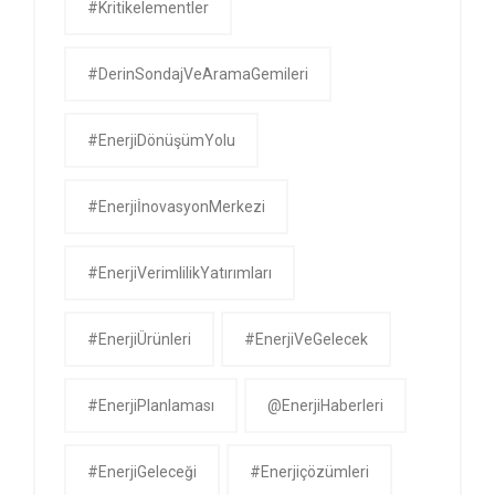
#kritikelementler
#DerinSondajVeAramaGemileri
#EnerjiDönüşümYolu
#EnerjiİnovasyonMerkezi
#EnerjiVerimlilikYatırımları
#EnerjiÜrünleri
#EnerjiVeGelecek
#EnerjiPlanlaması
@EnerjiHaberleri
#EnerjiGeleceği
#enerjiçözümleri