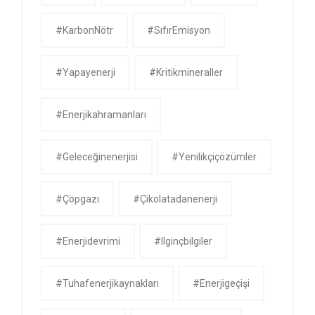
#KarbonNötr
#SıfırEmisyon
#yapayenerji
#kritikmineraller
#enerjikahramanları
#geleceğinenerjisi
#yenilikçiçözümler
#çöpgazı
#çikolatadanenerji
#enerjidevrimi
#ilginçbilgiler
#tuhafenerjikaynakları
#enerjigeçişi