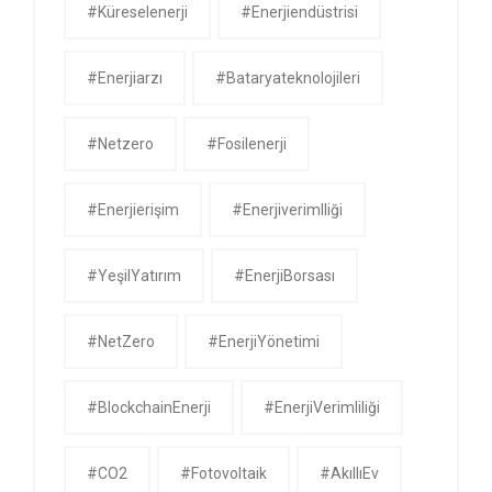
#küreselenerji
#enerjiendüstrisi
#enerjiarzı
#bataryateknolojileri
#netzero
#fosilenerji
#enerjierişim
#enerjiverimlliği
#YeşilYatırım
#EnerjiBorsası
#NetZero
#EnerjiYönetimi
#BlockchainEnerji
#EnerjiVerimliliği
#CO2
#Fotovoltaik
#AkıllıEv