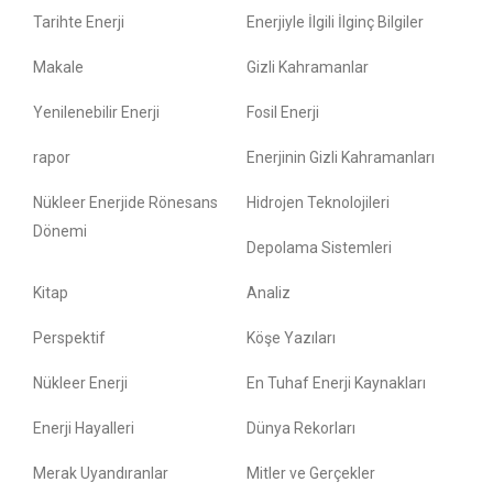
Tarihte Enerji
Enerjiyle İlgili İlginç Bilgiler
Makale
Gizli Kahramanlar
Yenilenebilir Enerji
Fosil Enerji
rapor
Enerjinin Gizli Kahramanları
Nükleer Enerjide Rönesans
Hidrojen Teknolojileri
Dönemi
Depolama Sistemleri
Kitap
Analiz
Perspektif
Köşe Yazıları
Nükleer Enerji
En Tuhaf Enerji Kaynakları
Enerji Hayalleri
Dünya Rekorları
Merak Uyandıranlar
Mitler ve Gerçekler