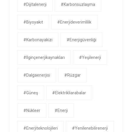
#dijitalenerji
#karbonsuzlaşma
#biyoyakıt
#enerjideverimlilik
#karbonayakizi
#enerjigüvenliği
#ilginçenerjikaynakları
#yeşilenerji
#dalgaenerjisi
#rüzgar
#güneş
#Elektrikliarabalar
#nükleer
#Enerji
#enerjiteknolojileri
#yenilenebilirenerji