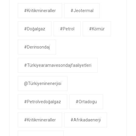
#kritikmineraller
#jeotermal
#doğalgaz
#petrol
#kömür
#derinsondaj
#Türkiyearamavesondajfaaliyetleri
@Türkiyeninenerjisi
#petrolvedoğalgaz
#ortadogu
#kritikmineraller
#afrikadaenerji