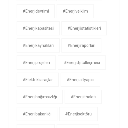
#enerjidevrimi
#enerjiveiklim
#enerjikapasitesi
#enerjiistatistikleri
#enerjikaynakları
#enerjiraporları
#enerjiprojeleri
#enerjidijitalleşmesi
#elektrikliaraçlar
#enerjialtyapısı
#enerjibağımsızlığı
#enerjiithalatı
#enerjibakanlığı
#enerjisektörü