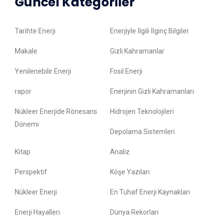
Güncel Kategoriler
Tarihte Enerji
Enerjiyle İlgili İlginç Bilgiler
Makale
Gizli Kahramanlar
Yenilenebilir Enerji
Fosil Enerji
rapor
Enerjinin Gizli Kahramanları
Nükleer Enerjide Rönesans
Hidrojen Teknolojileri
Dönemi
Depolama Sistemleri
Kitap
Analiz
Perspektif
Köşe Yazıları
Nükleer Enerji
En Tuhaf Enerji Kaynakları
Enerji Hayalleri
Dünya Rekorları