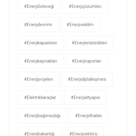
#EnerjiGeleceği
#enerjiçözümleri
#enerjidevrimi
#enerjiveiklim
#enerjikapasitesi
#enerjiistatistikleri
#enerjikaynakları
#enerjiraporları
#enerjiprojeleri
#enerjidijitalleşmesi
#elektrikliaraçlar
#enerjialtyapısı
#enerjibağımsızlığı
#enerjiithalatı
#enerjibakanlığı
#enerjisektörü