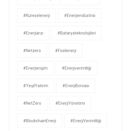
#küreselenerji
#enerjiendüstrisi
#enerjiarzı
#bataryateknolojileri
#netzero
#fosilenerji
#enerjierişim
#enerjiverimlliği
#YeşilYatırım
#EnerjiBorsası
#NetZero
#EnerjiYönetimi
#BlockchainEnerji
#EnerjiVerimliliği