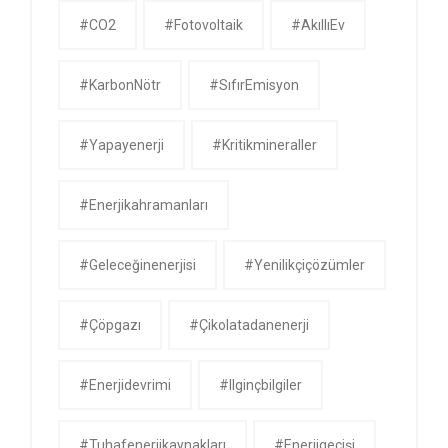
#CO2
#Fotovoltaik
#AkıllıEv
#KarbonNötr
#SıfırEmisyon
#yapayenerji
#kritikmineraller
#enerjikahramanları
#geleceğinenerjisi
#yenilikçiçözümler
#çöpgazı
#çikolatadanenerji
#enerjidevrimi
#ilginçbilgiler
#tuhafenerjikaynakları
#enerjigeçişi