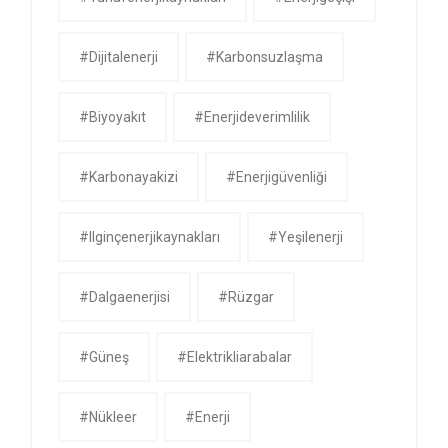
#dijitalenerji
#karbonsuzlaşma
#biyoyakıt
#enerjideverimlilik
#karbonayakizi
#enerjigüvenliği
#ilginçenerjikaynakları
#yeşilenerji
#dalgaenerjisi
#rüzgar
#güneş
#Elektrikliarabalar
#nükleer
#Enerji