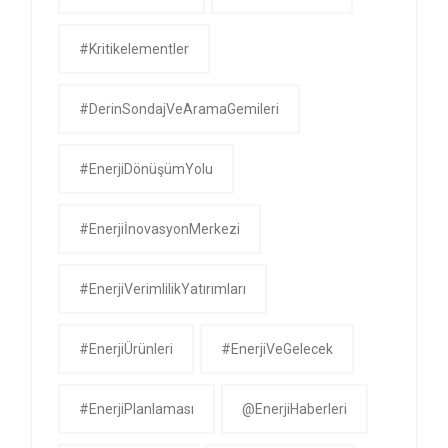
#kritikelementler
#DerinSondajVeAramaGemileri
#EnerjiDönüşümYolu
#EnerjiİnovasyonMerkezi
#EnerjiVerimlilikYatırımları
#EnerjiÜrünleri
#EnerjiVeGelecek
#EnerjiPlanlaması
@EnerjiHaberleri