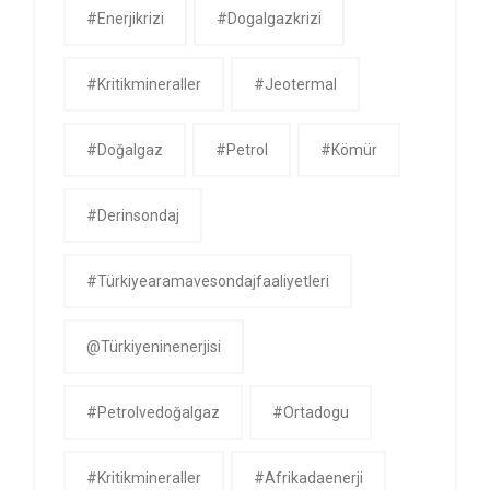
#enerjikrizi
#dogalgazkrizi
#kritikmineraller
#jeotermal
#doğalgaz
#petrol
#kömür
#derinsondaj
#Türkiyearamavesondajfaaliyetleri
@Türkiyeninenerjisi
#petrolvedoğalgaz
#ortadogu
#kritikmineraller
#afrikadaenerji