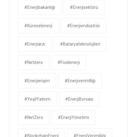
#enerjibakanlığı
#enerjisektörü
#küreselenerji
#enerjiendüstrisi
#enerjiarzı
#bataryateknolojileri
#netzero
#fosilenerji
#enerjierişim
#enerjiverimlliği
#YeşilYatırım
#EnerjiBorsası
#NetZero
#EnerjiYönetimi
#BlockchainEnerji
#EnerjiVerimliliği