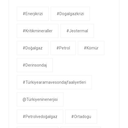
#enerjikrizi
#dogalgazkrizi
#kritikmineraller
#jeotermal
#doğalgaz
#petrol
#kömür
#derinsondaj
#Türkiyearamavesondajfaaliyetleri
@Türkiyeninenerjisi
#petrolvedoğalgaz
#ortadogu