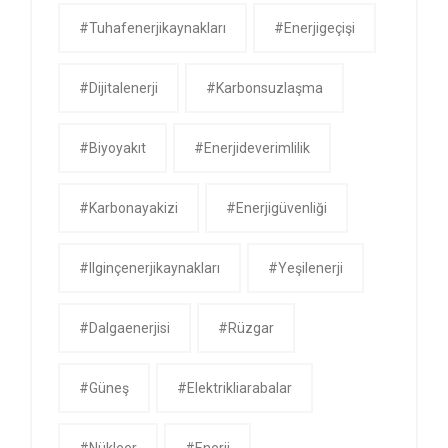
#tuhafenerjikaynakları
#enerjigeçişi
#dijitalenerji
#karbonsuzlaşma
#biyoyakıt
#enerjideverimlilik
#karbonayakizi
#enerjigüvenliği
#ilginçenerjikaynakları
#yeşilenerji
#dalgaenerjisi
#rüzgar
#güneş
#Elektrikliarabalar
#nükleer
#Enerji