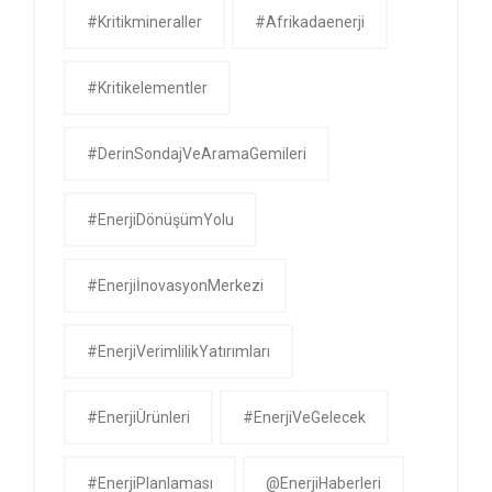
#kritikmineraller
#afrikadaenerji
#kritikelementler
#DerinSondajVeAramaGemileri
#EnerjiDönüşümYolu
#EnerjiİnovasyonMerkezi
#EnerjiVerimlilikYatırımları
#EnerjiÜrünleri
#EnerjiVeGelecek
#EnerjiPlanlaması
@EnerjiHaberleri