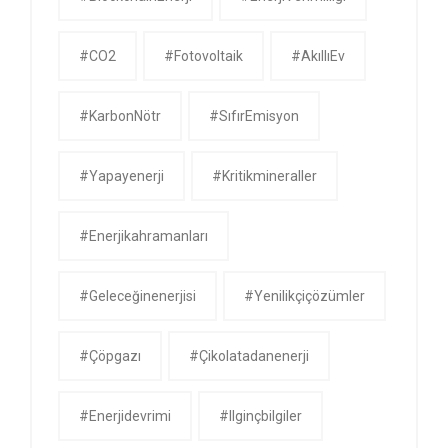
#CO2
#Fotovoltaik
#AkıllıEv
#KarbonNötr
#SıfırEmisyon
#yapayenerji
#kritikmineraller
#enerjikahramanları
#geleceğinenerjisi
#yenilikçiçözümler
#çöpgazı
#çikolatadanenerji
#enerjidevrimi
#ilginçbilgiler