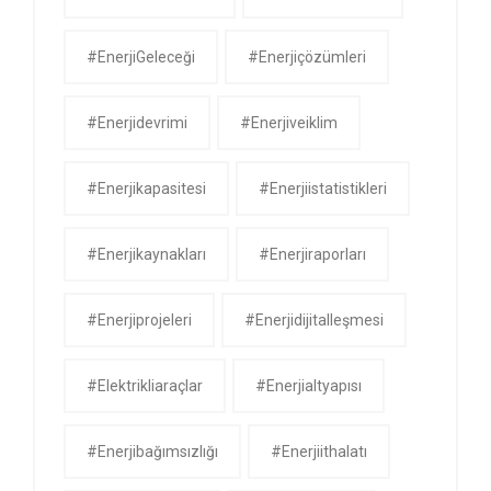
#EnerjiGeleceği
#enerjiçözümleri
#enerjidevrimi
#enerjiveiklim
#enerjikapasitesi
#enerjiistatistikleri
#enerjikaynakları
#enerjiraporları
#enerjiprojeleri
#enerjidijitalleşmesi
#elektrikliaraçlar
#enerjialtyapısı
#enerjibağımsızlığı
#enerjiithalatı