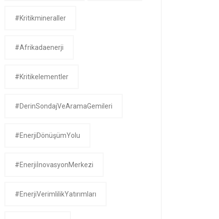
#kritikmineraller
#afrikadaenerji
#kritikelementler
#DerinSondajVeAramaGemileri
#EnerjiDönüşümYolu
#EnerjiİnovasyonMerkezi
#EnerjiVerimlilikYatırımları