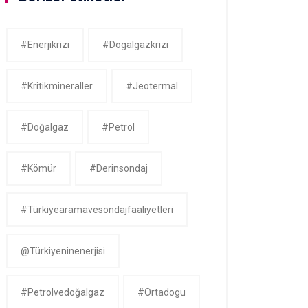
#enerjikrizi
#dogalgazkrizi
#kritikmineraller
#jeotermal
#doğalgaz
#petrol
#kömür
#derinsondaj
#Türkiyearamavesondajfaaliyetleri
@Türkiyeninenerjisi
#petrolvedoğalgaz
#ortadogu