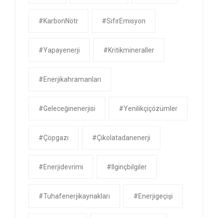
#KarbonNötr
#SıfırEmisyon
#yapayenerji
#kritikmineraller
#enerjikahramanları
#geleceğinenerjisi
#yenilikçiçözümler
#çöpgazı
#çikolatadanenerji
#enerjidevrimi
#ilginçbilgiler
#tuhafenerjikaynakları
#enerjigeçişi