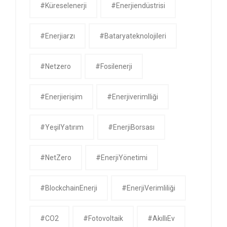
#küreselenerji
#enerjiendüstrisi
#enerjiarzı
#bataryateknolojileri
#netzero
#fosilenerji
#enerjierişim
#enerjiverimlliği
#YeşilYatırım
#EnerjiBorsası
#NetZero
#EnerjiYönetimi
#BlockchainEnerji
#EnerjiVerimliliği
#CO2
#Fotovoltaik
#AkıllıEv