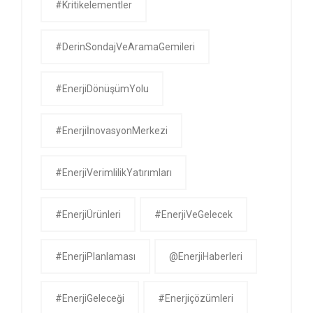
#kritikelementler
#DerinSondajVeAramaGemileri
#EnerjiDönüşümYolu
#EnerjiİnovasyonMerkezi
#EnerjiVerimlilikYatırımları
#EnerjiÜrünleri
#EnerjiVeGelecek
#EnerjiPlanlaması
@EnerjiHaberleri
#EnerjiGeleceği
#enerjiçözümleri