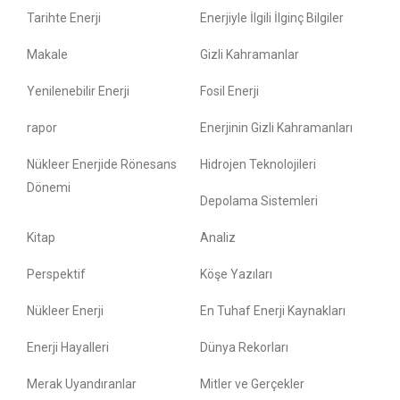
Tarihte Enerji
Enerjiyle İlgili İlginç Bilgiler
Makale
Gizli Kahramanlar
Yenilenebilir Enerji
Fosil Enerji
rapor
Enerjinin Gizli Kahramanları
Nükleer Enerjide Rönesans
Hidrojen Teknolojileri
Dönemi
Depolama Sistemleri
Kitap
Analiz
Perspektif
Köşe Yazıları
Nükleer Enerji
En Tuhaf Enerji Kaynakları
Enerji Hayalleri
Dünya Rekorları
Merak Uyandıranlar
Mitler ve Gerçekler