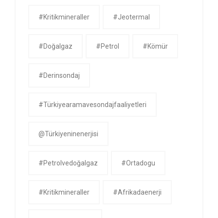
#kritikmineraller
#jeotermal
#doğalgaz
#petrol
#kömür
#derinsondaj
#Türkiyearamavesondajfaaliyetleri
@Türkiyeninenerjisi
#petrolvedoğalgaz
#ortadogu
#kritikmineraller
#afrikadaenerji