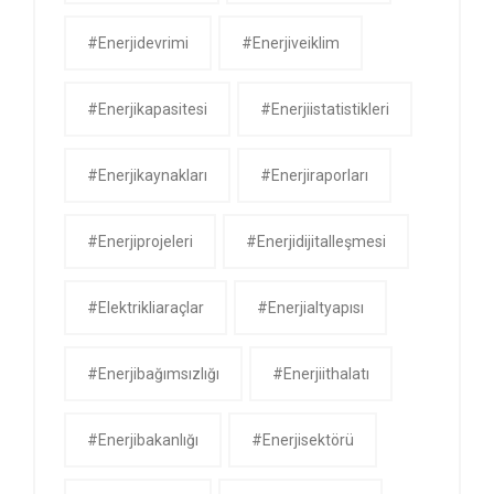
#enerjidevrimi
#enerjiveiklim
#enerjikapasitesi
#enerjiistatistikleri
#enerjikaynakları
#enerjiraporları
#enerjiprojeleri
#enerjidijitalleşmesi
#elektrikliaraçlar
#enerjialtyapısı
#enerjibağımsızlığı
#enerjiithalatı
#enerjibakanlığı
#enerjisektörü