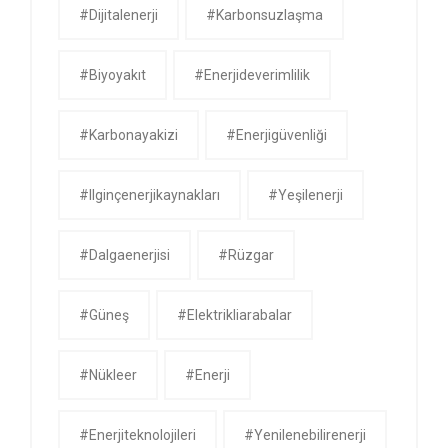
#dijitalenerji
#karbonsuzlaşma
#biyoyakıt
#enerjideverimlilik
#karbonayakizi
#enerjigüvenliği
#ilginçenerjikaynakları
#yeşilenerji
#dalgaenerjisi
#rüzgar
#güneş
#Elektrikliarabalar
#nükleer
#Enerji
#enerjiteknolojileri
#yenilenebilirenerji