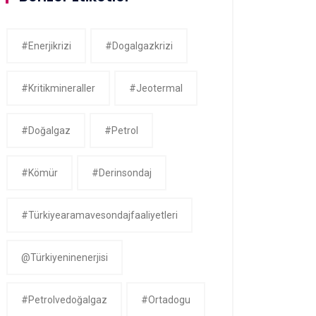
#enerjikrizi
#dogalgazkrizi
#kritikmineraller
#jeotermal
#doğalgaz
#petrol
#kömür
#derinsondaj
#Türkiyearamavesondajfaaliyetleri
@Türkiyeninenerjisi
#petrolvedoğalgaz
#ortadogu