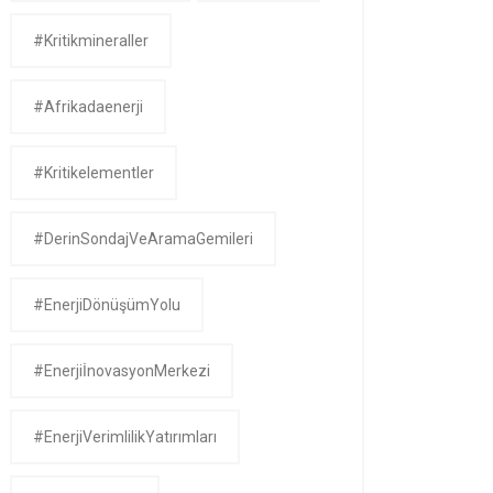
#kritikmineraller
#afrikadaenerji
#kritikelementler
#DerinSondajVeAramaGemileri
#EnerjiDönüşümYolu
#EnerjiİnovasyonMerkezi
#EnerjiVerimlilikYatırımları