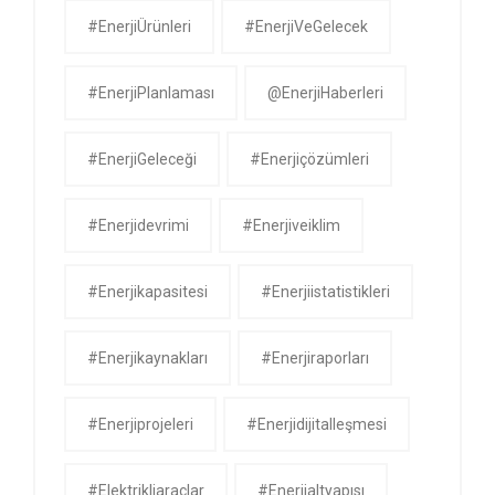
#EnerjiÜrünleri
#EnerjiVeGelecek
#EnerjiPlanlaması
@EnerjiHaberleri
#EnerjiGeleceği
#enerjiçözümleri
#enerjidevrimi
#enerjiveiklim
#enerjikapasitesi
#enerjiistatistikleri
#enerjikaynakları
#enerjiraporları
#enerjiprojeleri
#enerjidijitalleşmesi
#elektrikliaraçlar
#enerjialtyapısı