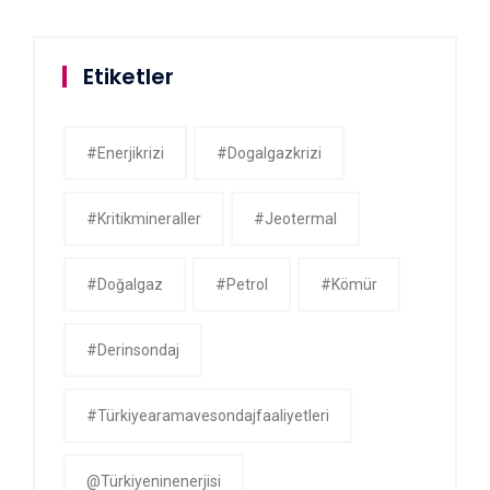
Etiketler
#enerjikrizi
#dogalgazkrizi
#kritikmineraller
#jeotermal
#doğalgaz
#petrol
#kömür
#derinsondaj
#Türkiyearamavesondajfaaliyetleri
@Türkiyeninenerjisi