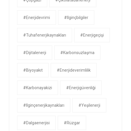
#çöpgazı
#çikolatadanenerji
#enerjidevrimi
#ilginçbilgiler
#tuhafenerjikaynakları
#enerjigeçişi
#dijitalenerji
#karbonsuzlaşma
#biyoyakıt
#enerjideverimlilik
#karbonayakizi
#enerjigüvenliği
#ilginçenerjikaynakları
#yeşilenerji
#dalgaenerjisi
#rüzgar