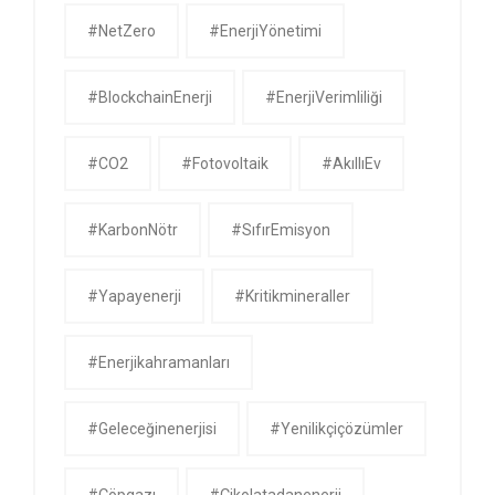
#NetZero
#EnerjiYönetimi
#BlockchainEnerji
#EnerjiVerimliliği
#CO2
#Fotovoltaik
#AkıllıEv
#KarbonNötr
#SıfırEmisyon
#yapayenerji
#kritikmineraller
#enerjikahramanları
#geleceğinenerjisi
#yenilikçiçözümler