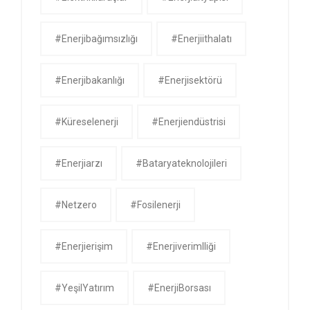
#enerjibağımsızlığı
#enerjiithalatı
#enerjibakanlığı
#enerjisektörü
#küreselenerji
#enerjiendüstrisi
#enerjiarzı
#bataryateknolojileri
#netzero
#fosilenerji
#enerjierişim
#enerjiverimlliği
#YeşilYatırım
#EnerjiBorsası