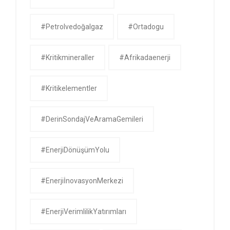
#petrolvedoğalgaz
#ortadogu
#kritikmineraller
#afrikadaenerji
#kritikelementler
#DerinSondajVeAramaGemileri
#EnerjiDönüşümYolu
#EnerjiİnovasyonMerkezi
#EnerjiVerimlilikYatırımları