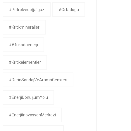
#petrolvedoğalgaz
#ortadogu
#kritikmineraller
#afrikadaenerji
#kritikelementler
#DerinSondajVeAramaGemileri
#EnerjiDönüşümYolu
#EnerjiİnovasyonMerkezi