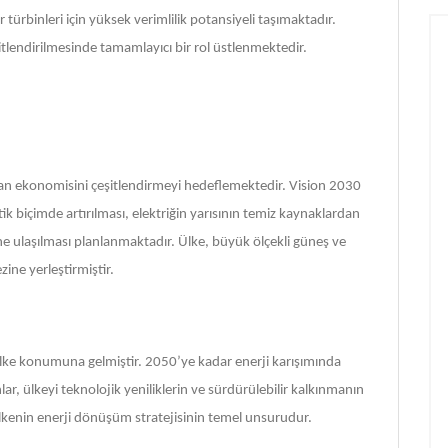
r türbinleri için yüksek verimlilik potansiyeli taşımaktadır.
şitlendirilmesinde tamamlayıcı bir rol üstlenmektedir.
anan ekonomisini çeşitlendirmeyi hedeflemektedir. Vision 2030
k biçimde artırılması, elektriğin yarısının temiz kaynaklardan
e ulaşılması planlanmaktadır. Ülke, büyük ölçekli güneş ve
ine yerleştirmiştir.
ülke konumuna gelmiştir. 2050’ye kadar enerji karışımında
ar, ülkeyi teknolojik yeniliklerin ve sürdürülebilir kalkınmanın
ülkenin enerji dönüşüm stratejisinin temel unsurudur.