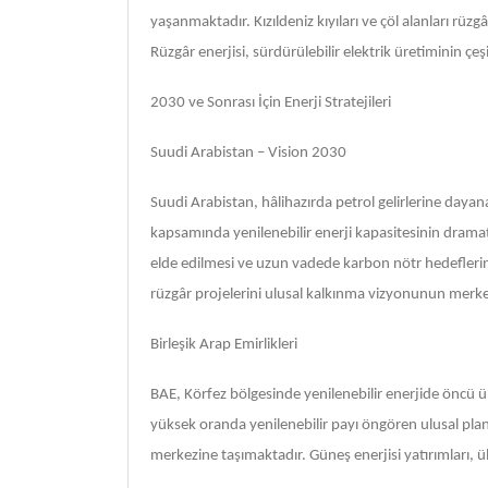
yaşanmaktadır. Kızıldeniz kıyıları ve çöl alanları rüzgâ
Rüzgâr enerjisi, sürdürülebilir elektrik üretiminin çe
2030 ve Sonrası İçin Enerji Stratejileri
Suudi Arabistan – Vision 2030
Suudi Arabistan, hâlihazırda petrol gelirlerine day
kapsamında yenilenebilir enerji kapasitesinin dramati
elde edilmesi ve uzun vadede karbon nötr hedeflerin
rüzgâr projelerini ulusal kalkınma vizyonunun merkez
Birleşik Arap Emirlikleri
BAE, Körfez bölgesinde yenilenebilir enerjide öncü 
yüksek oranda yenilenebilir payı öngören ulusal planl
merkezine taşımaktadır. Güneş enerjisi yatırımları, 