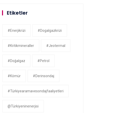
Etiketler
#enerjikrizi
#dogalgazkrizi
#kritikmineraller
#jeotermal
#doğalgaz
#petrol
#kömür
#derinsondaj
#Türkiyearamavesondajfaaliyetleri
@Türkiyeninenerjisi