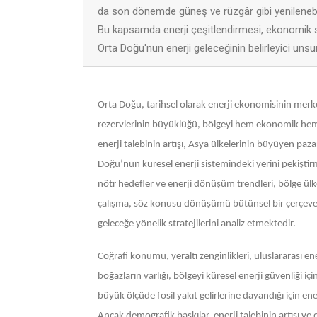
da son dönemde güneş ve rüzgâr gibi yenilenebilir
Bu kapsamda enerji çeşitlendirmesi, ekonomik sürdü
Orta Doğu'nun enerji geleceğinin belirleyici unsu
Orta Doğu, tarihsel olarak enerji ekonomisinin merk
rezervlerinin büyüklüğü, bölgeyi hem ekonomik hem de
enerji talebinin artışı, Asya ülkelerinin büyüyen paza
Doğu’nun küresel enerji sistemindeki yerini pekiştirme
nötr hedefler ve enerji dönüşüm trendleri, bölge ülk
çalışma, söz konusu dönüşümü bütünsel bir çerçeve
geleceğe yönelik stratejilerini analiz etmektedir.
Coğrafi konumu, yeraltı zenginlikleri, uluslararası en
boğazların varlığı, bölgeyi küresel enerji güvenliği iç
büyük ölçüde fosil yakıt gelirlerine dayandığı için en
Ancak demografik baskılar, enerji talebinin artışı ve ek