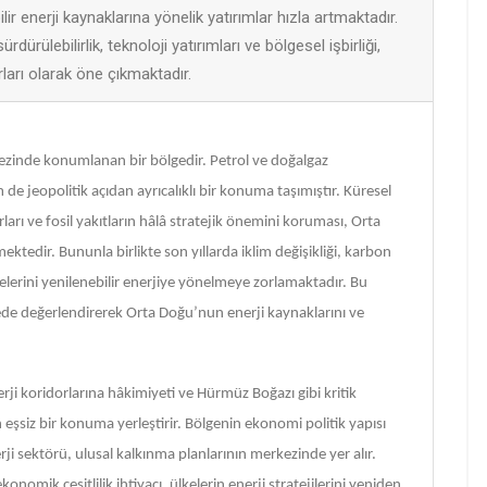
 enerji kaynaklarına yönelik yatırımlar hızla artmaktadır.
rülebilirlik, teknoloji yatırımları ve bölgesel işbirliği,
rları olarak öne çıkmaktadır.
ezinde konumlanan bir bölgedir. Petrol ve doğalgaz
 jeopolitik açıdan ayrıcalıklı bir konuma taşımıştır. Küresel
rları ve fosil yakıtların hâlâ stratejik önemini koruması, Orta
ktedir. Bununla birlikte son yıllarda iklim değişikliği, karbon
elerini yenilenebilir enerjiye yönelmeye zorlamaktadır. Bu
de değerlendirerek Orta Doğu’nun enerji kaynaklarını ve
erji koridorlarına hâkimiyeti ve Hürmüz Boğazı gibi kritik
in eşsiz bir konuma yerleştirir. Bölgenin ekonomi politik yapısı
erji sektörü, ulusal kalkınma planlarının merkezinde yer alır.
onomik çeşitlilik ihtiyacı, ülkelerin enerji stratejilerini yeniden