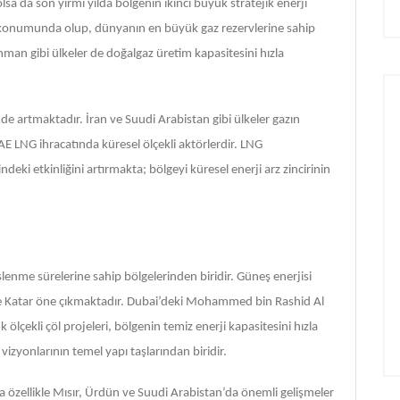
a da son yirmi yılda bölgenin ikinci büyük stratejik enerji
der konumunda olup, dünyanın en büyük gaz rezervlerine sahip
mman gibi ülkeler de doğalgaz üretim kapasitesini hızla
inde artmaktadır. İran ve Suudi Arabistan gibi ülkeler gazın
BAE LNG ihracatında küresel ölçekli aktörlerdir. LNG
deki etkinliğini artırmakta; bölgeyi küresel enerji arz zincirinin
enme sürelerine sahip bölgelerinden biridir. Güneş enerjisi
ve Katar öne çıkmaktadır. Dubai’deki Mohammed bin Rashid Al
çekli çöl projeleri, bölgenin temiz enerji kapasitesini hızla
vizyonlarının temel yapı taşlarından biridir.
da özellikle Mısır, Ürdün ve Suudi Arabistan’da önemli gelişmeler