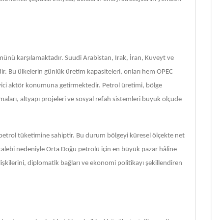
münü karşılamaktadır. Suudi Arabistan, Irak, İran, Kuveyt ve
ridir. Bu ülkelerin günlük üretim kapasiteleri, onları hem OPEC
eyici aktör konumuna getirmektedir. Petrol üretimi, bölge
ları, altyapı projeleri ve sosyal refah sistemleri büyük ölçüde
ı petrol tüketimine sahiptir. Bu durum bölgeyi küresel ölçekte net
 talebi nedeniyle Orta Doğu petrolü için en büyük pazar hâline
işkilerini, diplomatik bağları ve ekonomi politikayı şekillendiren