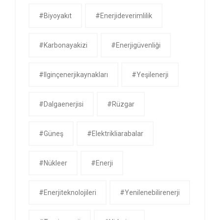
#biyoyakıt
#enerjideverimlilik
#karbonayakizi
#enerjigüvenliği
#ilginçenerjikaynakları
#yeşilenerji
#dalgaenerjisi
#rüzgar
#güneş
#Elektrikliarabalar
#nükleer
#Enerji
#enerjiteknolojileri
#yenilenebilirenerji