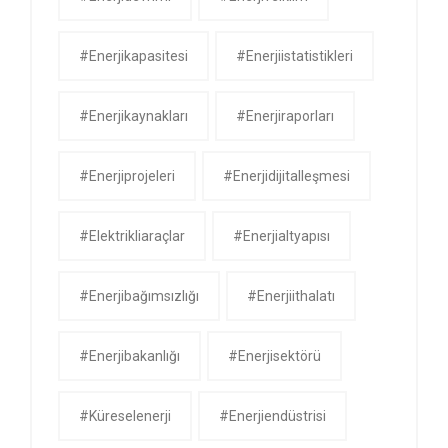
#enerjikapasitesi
#enerjiistatistikleri
#enerjikaynakları
#enerjiraporları
#enerjiprojeleri
#enerjidijitalleşmesi
#elektrikliaraçlar
#enerjialtyapısı
#enerjibağımsızlığı
#enerjiithalatı
#enerjibakanlığı
#enerjisektörü
#küreselenerji
#enerjiendüstrisi