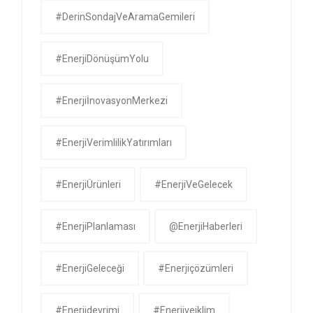
#DerinSondajVeAramaGemileri
#EnerjiDönüşümYolu
#EnerjiİnovasyonMerkezi
#EnerjiVerimlilikYatırımları
#EnerjiÜrünleri
#EnerjiVeGelecek
#EnerjiPlanlaması
@EnerjiHaberleri
#EnerjiGeleceği
#enerjiçözümleri
#enerjidevrimi
#enerjiveiklim