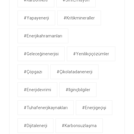
#yapayenerji
#kritikmineraller
#enerjikahramanları
#geleceğinenerjisi
#yenilikçiçözümler
#çöpgazı
#çikolatadanenerji
#enerjidevrimi
#ilginçbilgiler
#tuhafenerjikaynakları
#enerjigeçişi
#dijitalenerji
#karbonsuzlaşma