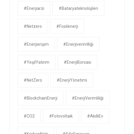
#enerjiarzı
#bataryateknolojileri
#netzero
#fosilenerji
#enerjierişim
#enerjiverimlliği
#YeşilYatırım
#EnerjiBorsası
#NetZero
#EnerjiYönetimi
#BlockchainEnerji
#EnerjiVerimliliği
#CO2
#Fotovoltaik
#AkıllıEv
#KarbonNötr
#SıfırEmisyon