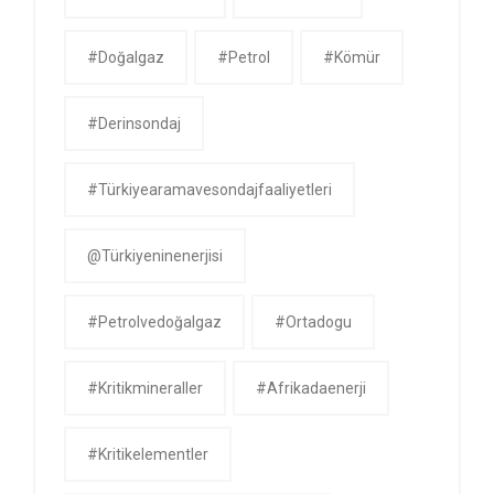
#doğalgaz
#petrol
#kömür
#derinsondaj
#Türkiyearamavesondajfaaliyetleri
@Türkiyeninenerjisi
#petrolvedoğalgaz
#ortadogu
#kritikmineraller
#afrikadaenerji
#kritikelementler