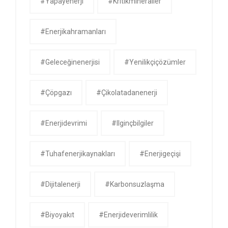
#yapayenerji
#kritikmineraller
#enerjikahramanları
#geleceğinenerjisi
#yenilikçiçözümler
#çöpgazı
#çikolatadanenerji
#enerjidevrimi
#ilginçbilgiler
#tuhafenerjikaynakları
#enerjigeçişi
#dijitalenerji
#karbonsuzlaşma
#biyoyakıt
#enerjideverimlilik