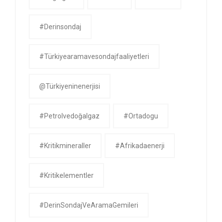
#derinsondaj
#Türkiyearamavesondajfaaliyetleri
@Türkiyeninenerjisi
#petrolvedoğalgaz
#ortadogu
#kritikmineraller
#afrikadaenerji
#kritikelementler
#DerinSondajVeAramaGemileri