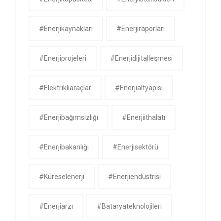
#enerjikaynakları
#enerjiraporları
#enerjiprojeleri
#enerjidijitalleşmesi
#elektrikliaraçlar
#enerjialtyapısı
#enerjibağımsızlığı
#enerjiithalatı
#enerjibakanlığı
#enerjisektörü
#küreselenerji
#enerjiendüstrisi
#enerjiarzı
#bataryateknolojileri