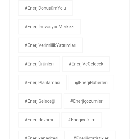
#EnerjiDönüşümYolu
#EnerjiİnovasyonMerkezi
#EnerjiVerimlilikYatırımları
#EnerjiÜrünleri
#EnerjiVeGelecek
#EnerjiPlanlaması
@EnerjiHaberleri
#EnerjiGeleceği
#enerjiçözümleri
#enerjidevrimi
#enerjiveiklim
#enerjikapasitesi
#enerjiistatistikleri