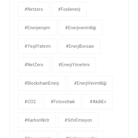
#netzero
#fosilenerji
#enerjierişim
#enerjiverimlliği
#YeşilYatırım
#EnerjiBorsası
#NetZero
#EnerjiYönetimi
#BlockchainEnerji
#EnerjiVerimliliği
#CO2
#Fotovoltaik
#AkıllıEv
#KarbonNötr
#SıfırEmisyon