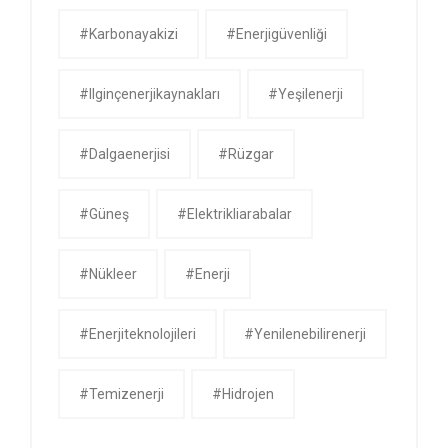
#karbonayakizi
#enerjigüvenliği
#ilginçenerjikaynakları
#yeşilenerji
#dalgaenerjisi
#rüzgar
#güneş
#Elektrikliarabalar
#nükleer
#Enerji
#enerjiteknolojileri
#yenilenebilirenerji
#temizenerji
#Hidrojen